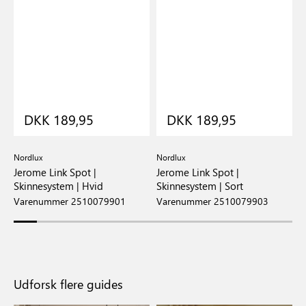
DKK 189,95
DKK 189,95
Nordlux
Nordlux
N
Jerome Link Spot |
Jerome Link Spot |
E
Skinnesystem | Hvid
Skinnesystem | Sort
S
Varenummer 2510079901
Varenummer 2510079903
V
Udforsk flere guides