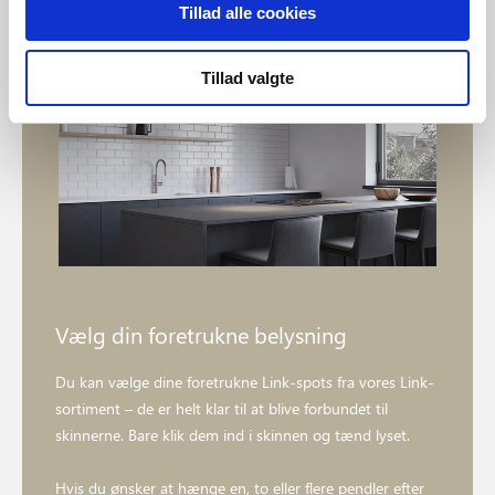
Tillad alle cookies
Tillad valgte
Vælg din foretrukne belysning
Du kan vælge dine foretrukne Link-spots fra vores Link-
sortiment – de er helt klar til at blive forbundet til
skinnerne. Bare klik dem ind i skinnen og tænd lyset.
Hvis du ønsker at hænge en, to eller flere pendler efter