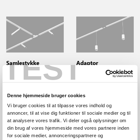
TEST
Samlestykke
Adaptor
Samlestykkerne forbinder
Adapterne gør dig i stand til
skinnerne i enhver mulig
at tilpasse Link-systemet til
retning, vinkel eller længde
din elektriske udgang, hvilket
og leder elektriciteten
gør det muligt at tilpasse dine
gennem alle skinnerne.
egne pendler til skinnerne
Denne hjemmeside bruger cookies
eller endda ændre den ende
Vi bruger cookies til at tilpasse vores indhold og
af skinnen, hvori den
elektriske forbindelse er.
annoncer, til at vise dig funktioner til sociale medier og til
at analysere vores trafik. Vi deler også oplysninger om
din brug af vores hjemmeside med vores partnere inden
for sociale medier, annonceringspartnere og