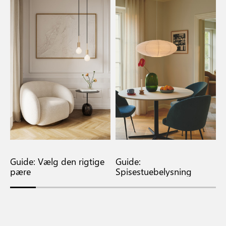
Guide: Vælg den rigtige
Guide:
G
pære
Spisestuebelysning