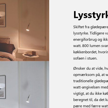
Lysstyr
Skiftet fra glødepær
lysstyrke. Tidligere
energiforbrug og ikk
watt. 800 lumen svar
køkkenbordet, hvori
sofaen i stuen.
Ønsker du at vide, h
opmærksom på, at wa
traditionelle glødep
watt-angivelsen med 
vigtigt, at du ikke 
beregnet til, da det
pære med færre watt