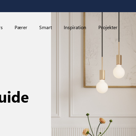
rs
Pærer
Smart
Inspiration
Projekter
uide