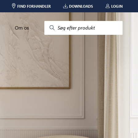
FIND FORHANDLER
DOWNLOADS
LOGIN
Om os
Søg efter produkt