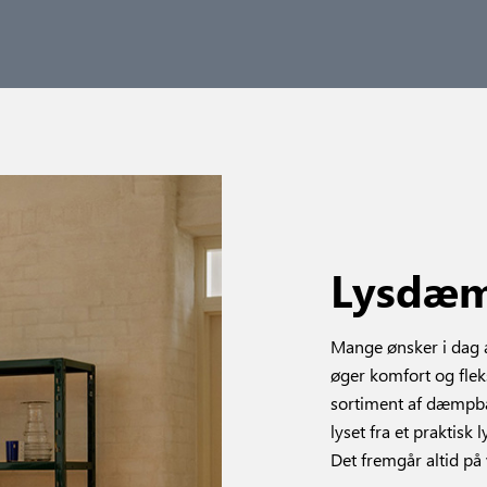
Lysdæm
Mange ønsker i dag at
øger komfort og fleks
sortiment af dæmpbar
lyset fra et praktisk 
Det fremgår altid p