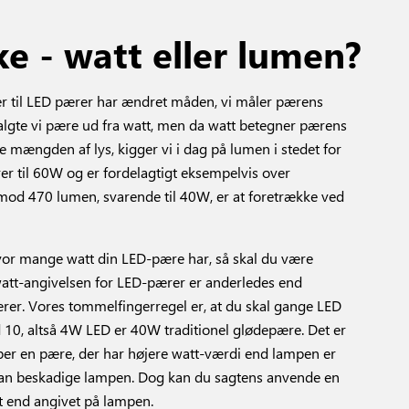
ke - watt eller lumen?
er til LED pærer har ændret måden, vi måler pærens
 valgte vi pære ud fra watt, men da watt betegner pærens
e mængden af lys, kigger vi i dag på lumen i stedet for
er til 60W og er fordelagtigt eksempelvis over
mod 470 lumen, svarende til 40W, er at foretrække ved
vor mange watt din LED-pære har, så skal du være
tt-angivelsen for LED-pærer er anderledes end
ærer. Vores tommelfingerregel er, at du skal gange LED
10, altså 4W LED er 40W traditionel glødepære. Det er
køber en pære, der har højere watt-værdi end lampen er
 kan beskadige lampen. Dog kan du sagtens anvende en
 end angivet på lampen.