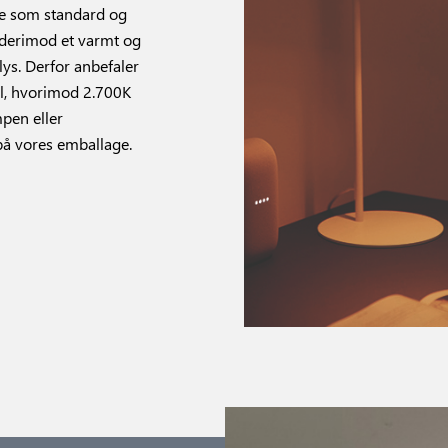
fte som standard og
r derimod et varmt og
lys. Derfor anbefaler
ål, hvorimod 2.700K
mpen eller
på vores emballage.