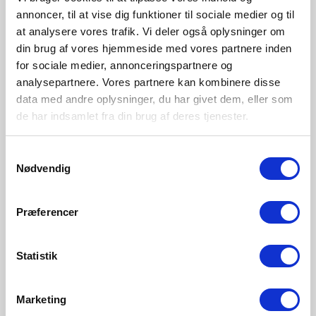
annoncer, til at vise dig funktioner til sociale medier og til
at analysere vores trafik. Vi deler også oplysninger om
din brug af vores hjemmeside med vores partnere inden
for sociale medier, annonceringspartnere og
analysepartnere. Vores partnere kan kombinere disse
data med andre oplysninger, du har givet dem, eller som
de har indsamlet fra din brug af deres tjenester.
DKK 449,95
DKK 499,95
Samtykkevalg
Nordlux
Nordlux
N
Nødvendig
Saulio Solar | Batterilampe |
Justina Solar | Væglampe |
J
Sort
Sort
A
Præferencer
Varenummer 2418035003
Varenummer 2418071003
V
Statistik
Marketing