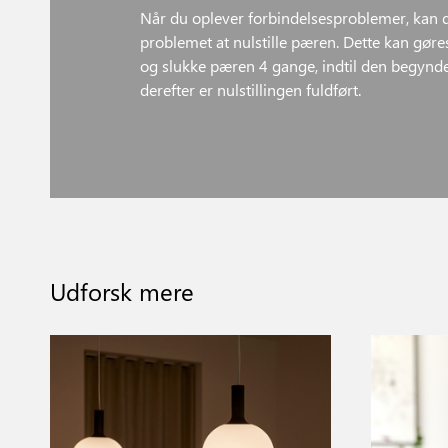
Når du oplever forbindelsesproblemer, kan d
problemet at nulstille pæren. Dette kan gøre
og slukke pæren 4 gange, indtil den begynder
derefter er nulstillingen fuldført.
Udforsk mere