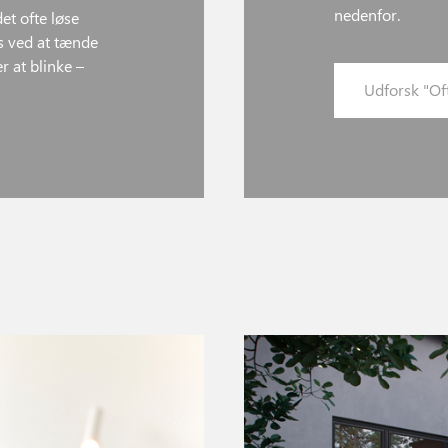
nedenfor.
et ofte løse
s ved at tænde
 at blinke –
Udforsk "Of