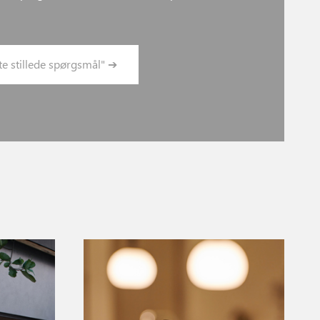
te stillede spørgsmål" ➔