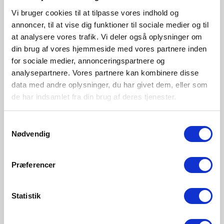
Vi bruger cookies til at tilpasse vores indhold og
annoncer, til at vise dig funktioner til sociale medier og til
at analysere vores trafik. Vi deler også oplysninger om
din brug af vores hjemmeside med vores partnere inden
for sociale medier, annonceringspartnere og
analysepartnere. Vores partnere kan kombinere disse
DKK 1.299,95
DKK 999,95
data med andre oplysninger, du har givet dem, eller som
de har indsamlet fra din brug af deres tjenester.
Nordlux
Design For The People
Alton 27,5 | Gulvlampe | Sort
Angle E27 | Pendel | Grå
Samtykkevalg
Varenummer 2010514047
Varenummer 2020673011
Nødvendig
Præferencer
Statistik